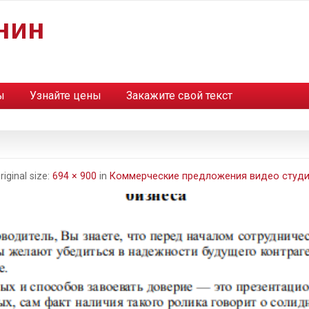
нин
ы
Узнайте цены
Закажите свой текст
riginal size:
694 × 900
in
Коммерческие предложения видео студ