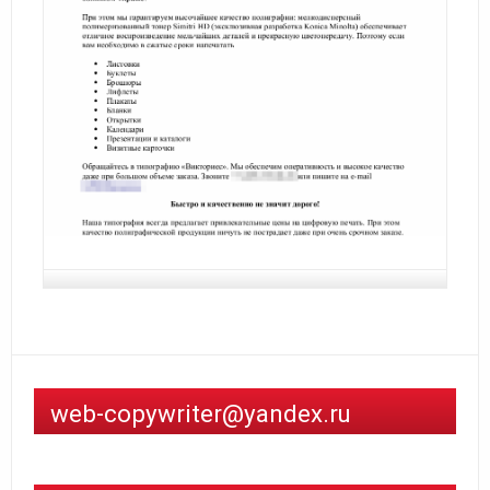
web-copywriter@yandex.ru