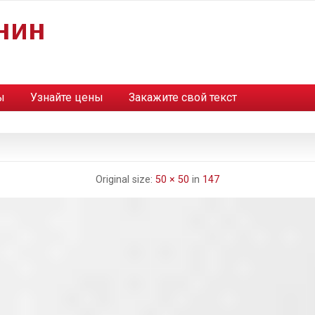
нин
ы
Узнайте цены
Закажите свой текст
Original size:
50 × 50
in
147