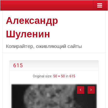
Александр
Шуленин
Копирайтер, оживляющий сайты
615
Original size:
50 × 50
in
615