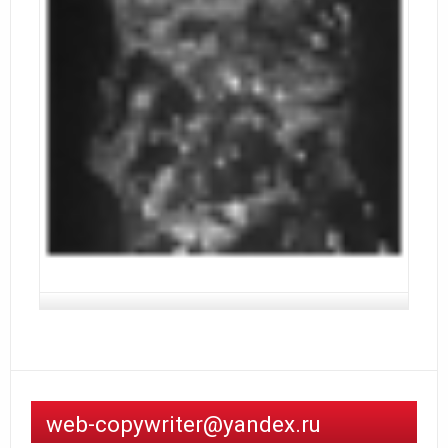
web-copywriter@yandex.ru