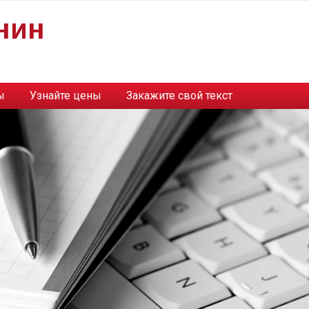
нин
ы
Узнайте цены
Закажите свой текст